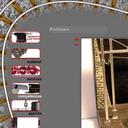
Poteaux
gare
matériel
services
compétences
agenda