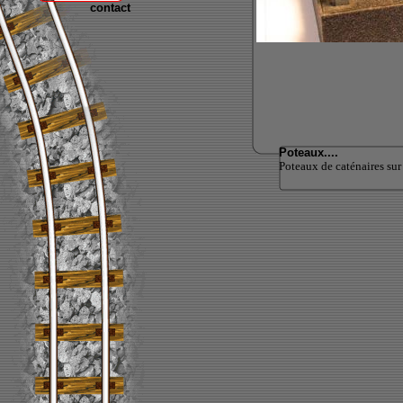
contact
Poteaux....
Poteaux de caténaires sur 