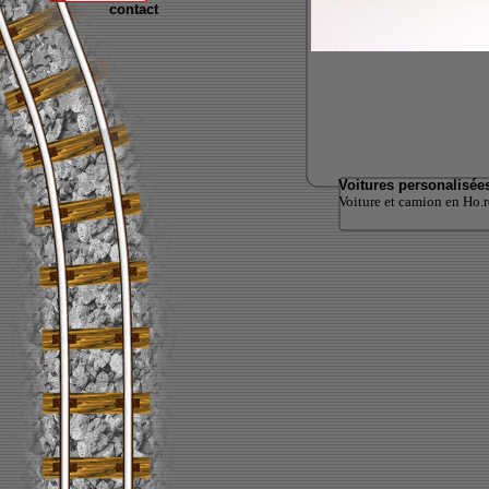
contact
Voitures personalisée
Voiture et camion en Ho.re