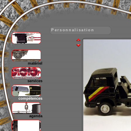
Personnalisation
gare
matériel
services
compétences
agenda