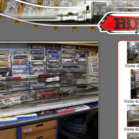
Visite 
Visite d
Visite d